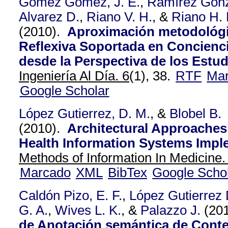
Gómez Gómez, J. E.
,
Ramírez Gonz
Alvarez D.
,
Riano V. H.
, &
Riano H. 
(2010).
Aproximación metodológi
Reflexiva Soportada en Concienci
desde la Perspectiva de los Estud
Ingeniería Al Día. 6
(1), 38.
RTF
Ma
Google Scholar
López Gutierrez, D. M.
, &
Blobel B.
(2010).
Architectural Approaches
Health Information Systems Impl
Methods of Information In Medicine.
Marcado
XML
BibTex
Google Scho
Caldón Pizo, E. F.
,
López Gutierrez 
G. A.
,
Wives L. K.
, &
Palazzo J.
(20
de Anotación semántica de Cont