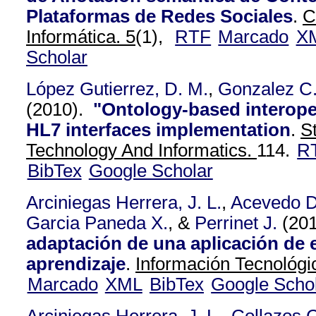
Plataformas de Redes Sociales
.
C
Informática. 5
(1),
RTF
Marcado
X
Scholar
López Gutierrez, D. M.
,
Gonzalez C
(2010).
"Ontology-based interoper
HL7 interfaces implementation
.
S
Technology And Informatics.
114.
R
BibTex
Google Scholar
Arciniegas Herrera, J. L.
,
Acevedo D
Garcia Paneda X.
, &
Perrinet J.
(20
adaptación de una aplicación de e
aprendizaje
.
Información Tecnológic
Marcado
XML
BibTex
Google Scho