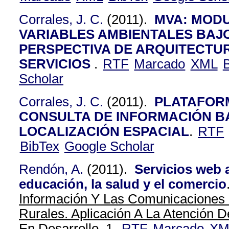
Corrales, J. C.
(2011).
MVA: MOD
VARIABLES AMBIENTALES BAJ
PERSPECTIVA DE ARQUITECTU
SERVICIOS
.
RTF
Marcado
XML
Scholar
Corrales, J. C.
(2011).
PLATAFORM
CONSULTA DE INFORMACIÓN B
LOCALIZACIÓN ESPACIAL
.
RTF
BibTex
Google Scholar
Rendón, A.
(2011).
Servicios web a
educación, la salud y el comercio
Información Y Las Comunicaciones
Rurales. Aplicación A La Atención 
En Desarrollo. 1,
RTF
Marcado
XM