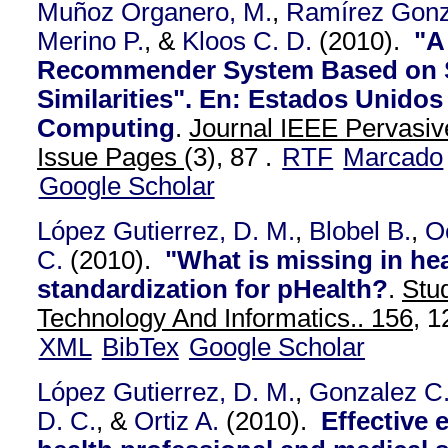
Muñoz Organero, M.
,
Ramírez Gonz
Merino P.
, &
Kloos C. D.
(2010).
"A
Recommender System Based on 
Similarities". En: Estados Unidos
Computing
.
Journal IEEE Pervasiv
Issue Pages
(3), 87 .
RTF
Marcado
Google Scholar
López Gutierrez, D. M.
,
Blobel B.
,
O
C.
(2010).
"What is missing in hea
standardization for pHealth?
.
Stud
Technology And Informatics.. 156,
12
XML
BibTex
Google Scholar
López Gutierrez, D. M.
,
Gonzalez C
D. C.
, &
Ortiz A.
(2010).
Effective 