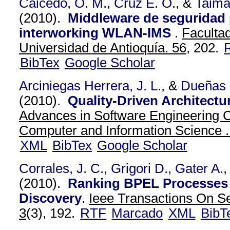
Caicedo, O. M.
,
Cruz E. O.
, &
Taima
(2010).
Middleware de seguridad 
interworking WLAN-IMS
.
Facultad
Universidad de Antioquía. 56,
202.
BibTex
Google Scholar
Arciniegas Herrera, J. L.
, &
Dueñas 
(2010).
Quality-Driven Architect
Advances in Software Engineering 
Computer and Information Science 
XML
BibTex
Google Scholar
Corrales, J. C.
,
Grigori D.
,
Gater A.
,
(2010).
Ranking BPEL Processes 
Discovery
.
Ieee Transactions On S
3
(3), 192.
RTF
Marcado
XML
BibT