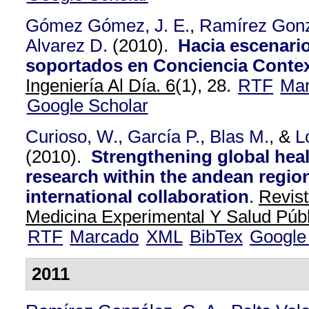
Gómez Gómez, J. E.
,
Ramírez Gonz
Alvarez D.
(2010).
Hacia escenari
soportados en Conciencia Contex
Ingeniería Al Día. 6
(1), 28.
RTF
Ma
Google Scholar
Curioso, W.
,
García P.
,
Blas M.
, &
L
(2010).
Strengthening global heal
research within the andean regio
international collaboration
.
Revis
Medicina Experimental Y Salud Públ
RTF
Marcado
XML
BibTex
Google
2011