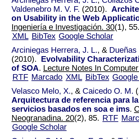
Arciniegas Herrera, J. L.
,
Collazos C
Valdenebro M. V. F.
(2010).
Archite
on Usability in the Web Applicat
Ingeniería e Investigación. 30
(1), 55
XML
BibTex
Google Scholar
Arciniegas Herrera, J. L.
, &
Dueñas 
(2010).
Evolvability Characterizat
of SOA
.
Lecture Notes In Computer
RTF
Marcado
XML
BibTex
Google
Velasco Melo, X.
, &
Caicedo O. M.
(
Arquitectura de referencia para la
servicios basados en soa e ims
.
C
Neogranadina. 20
(2), 85.
RTF
Mar
Google Scholar