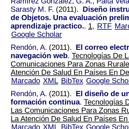
Ramírez González, G. A.
,
Palta Vel
Sarasty M. F.
(2011).
Diseño instru
de Objetos. Una evaluación prelim
aprendizaje practico.
.
1,
RTF
Mar
Google Scholar
Rendón, A.
(2011).
El correo elect
navegación web
.
Tecnologías De L
Comunicaciones Para Zonas Rurales
Atención De Salud En Países En Des
Marcado
XML
BibTex
Google Scho
Rendón, A.
(2011).
El diseño de u
formación continua
.
Tecnologías 
Las Comunicaciones Para Zonas Rur
La Atención De Salud En Países En 
Marcado
XML
BibTex
Google Scho