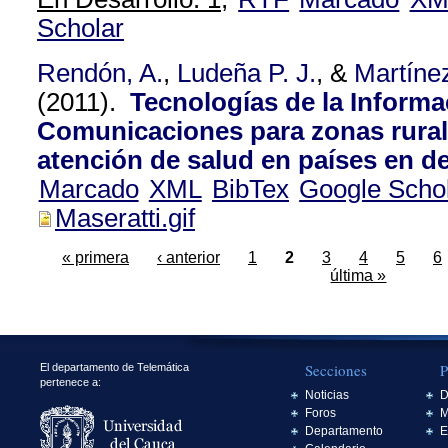
Scholar
Rendón, A.
,
Ludeña P. J.
, &
Martíne
(2011).
Tecnologías de la Informa
Comunicaciones para zonas rurale
atención de salud en países en de
Marcado
XML
BibTex
Google Scho
Maseratti.gif
« primera
‹ anterior
1
2
3
4
5
6
última »
Secciones
P
El departamento de Telemática
pertenece a:
Noticias
D
Foros
M
Departamento
E