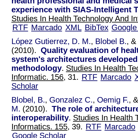
health professional and medical 
experience with SIAS-Intelligent
Studies In Health Technology And In
RTF
Marcado
XML
BibTex
Google
López Gutierrez, D. M.
,
Blobel B.
, 
(2010).
Quality evaluation of heal
system's architectures developed
methodology
.
Studies In Health T
Informatic. 156,
31.
RTF
Marcado
Scholar
Blobel, B.
,
Gonzalez C.
,
Oemig F.
, 
M.
(2010).
The role of architectur
interoperability
.
Studies In Health
Informatics. 155,
39.
RTF
Marcado
Google Scholar