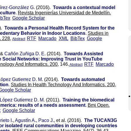
rez-González G.
(2016).
Towards a contextual model
iculture
.
Revista Ingenierías Universidad de Medellín.
ibTex
Google Scholar
).
Towards a Personal Health Record System for the
edentary Behavior in Indoor Locations
.
Studies in
. 228,
RTF
Marcado
XML
BibTex
Google
Abstract
 &
Cañón Zuñiga D. E.
(2014).
Towards Assisted
e Social Networks: Improving Trust in YouTube
nology And Informatics. 200,
146.
RTF
Marcado
Abstract
López Gutierrez D. M.
(2014).
Towards automated
tion
.
Studies In Health Technology And Informatics. 200,
Google Scholar
López Gutierrez D. M.
(2011).
Training the biomedical
America: results of a needs assessment
.
Bmj Open.
x
Google Scholar
rieto I.
,
Agustín A.
,
Paco J.
, et al.
(2016).
The TUCAN3G
for isolated rural communities in developing countries
ments
.
IEEE Communications Magazine. 54
(7), 36-43.