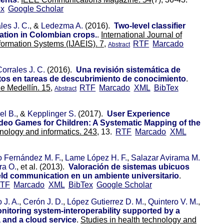
ex
Google Scholar
les J. C.
, &
Ledezma A.
(2016).
Two-level classifier
mation in Colombian crops.
.
International Journal of
formation Systems (IJAEIS). 7,
RTF
Marcado
Abstract
orrales J. C.
(2016).
Una revisión sistemática de
tos en tareas de descubrimiento de conocimiento
.
e Medellín. 15,
RTF
Marcado
XML
BibTex
Abstract
el B.
, &
Kepplinger S.
(2017).
User Experience
Video Games for Children: A Systematic Mapping of the
hnology and informatics. 243,
13.
RTF
Marcado
XML
 Fernández M. F.
,
Lame López H. F.
,
Salazar Avirama M.
ra O.
, et al.
(2013).
Valoración de sistemas ubicuos
ld communication en un ambiente universitario
.
TF
Marcado
XML
BibTex
Google Scholar
 J. A.
,
Cerón J. D.
,
López Gutierrez D. M.
,
Quintero V. M.
,
onitoring system-interoperability supported by a
 and a cloud service
.
Studies in health technology and