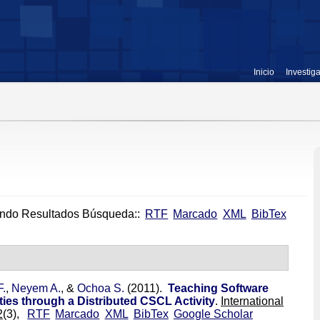
Inicio
Investig
ndo Resultados Búsqueda::
RTF
Marcado
XML
BibTex
F.
,
Neyem A.
, &
Ochoa S.
(2011).
Teaching Software
ties through a Distributed CSCL Activity
.
International
2
(3),
RTF
Marcado
XML
BibTex
Google Scholar