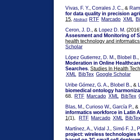
Vivas, F. Y.
,
Corrales J. C.
, &
Ramí
for data quality in precision agr
15,
RTF
Marcado
XML
B
Abstract
Ceron, J. D.
, &
Lopez D. M.
(2016
Assesment and Monitoring of S
health technology and informatics
Scholar
López Gutierrez, D. M.
,
Blobel B.
,
Moderation in Online Healthcar
Searches
.
Studies In Health Tech
XML
BibTex
Google Scholar
Uribe Gómez, G. A.
,
Blobel B.
, &
biomedical ontology harmoniza
68.
RTF
Marcado
XML
BibTex
Blas, M.
,
Curioso W.
,
García P.
, &
informatics workforce in Latin 
1
(1),
RTF
Marcado
XML
BibTe
Martínez, A.
,
Vidal J.
,
Simó F. J.
,
P
project: wireless technologies 
based on 3G small cell deploy