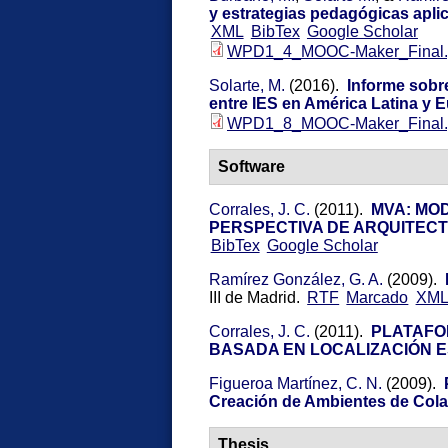
y estrategias pedagógicas apl
XML
BibTex
Google Scholar
WPD1_4_MOOC-Maker_Final.
Solarte, M.
(2016).
Informe sobr
entre IES en América Latina y 
WPD1_8_MOOC-Maker_Final.
Software
Corrales, J. C.
(2011).
MVA: MO
PERSPECTIVA DE ARQUITEC
BibTex
Google Scholar
Ramírez González, G. A.
(2009).
III de Madrid.
RTF
Marcado
XM
Corrales, J. C.
(2011).
PLATAFO
BASADA EN LOCALIZACIÓN 
Figueroa Martínez, C. N.
(2009).
Creación de Ambientes de Col
Thesis