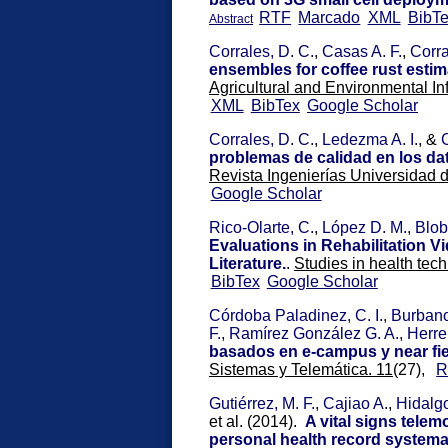
RTF
Marcado
XML
BibT
Abstract
Corrales, D. C.
,
Casas A. F.
,
Corra
ensembles for coffee rust esti
Agricultural and Environmental In
XML
BibTex
Google Scholar
Corrales, D. C.
,
Ledezma A. I.
, &
C
problemas de calidad en los da
Revista Ingenierías Universidad d
Google Scholar
Rico-Olarte, C.
,
López D. M.
,
Blob
Evaluations in Rehabilitation 
Literature.
.
Studies in health tec
BibTex
Google Scholar
Córdoba Paladinez, C. I.
,
Burbano
F.
,
Ramírez González G. A.
,
Herre
basados en e-campus y near fie
Sistemas y Telemática. 11
(27),
R
Gutiérrez, M. F.
,
Cajiao A.
,
Hidalgo
et al.
(2014).
A vital signs telem
personal health record systema