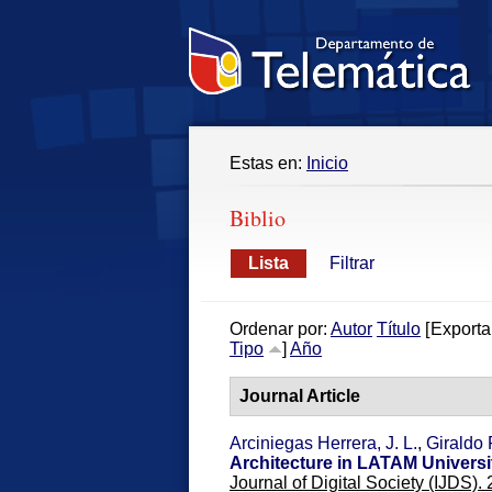
Estas en:
Inicio
Biblio
Lista
Filtrar
Ordenar por:
Autor
Título
[
Exporta
Tipo
]
Año
Journal Article
Arciniegas Herrera, J. L.
,
Giraldo 
Architecture in LATAM Universi
Journal of Digital Society (IJDS). 