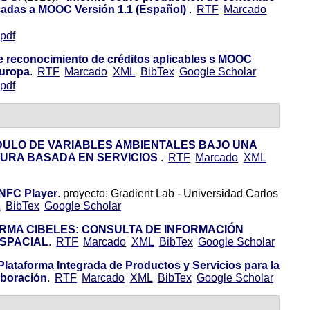
icadas a MOOC Versión 1.1 (Español)
.
RTF
Marcado
pdf
e reconocimiento de créditos aplicables s MOOC
Europa
.
RTF
Marcado
XML
BibTex
Google Scholar
pdf
DULO DE VARIABLES AMBIENTALES BAJO UNA
TURA BASADA EN SERVICIOS
.
RTF
Marcado
XML
NFC Player
.
proyecto: Gradient Lab - Universidad Carlos
L
BibTex
Google Scholar
RMA CIBELES: CONSULTA DE INFORMACIÓN
ESPACIAL
.
RTF
Marcado
XML
BibTex
Google Scholar
Plataforma Integrada de Productos y Servicios para la
aboración
.
RTF
Marcado
XML
BibTex
Google Scholar