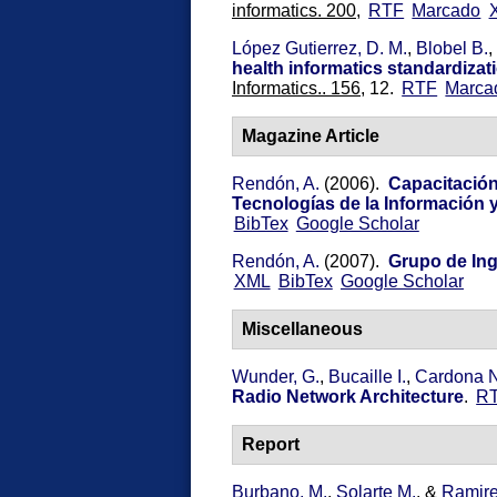
informatics. 200,
RTF
Marcado
López Gutierrez, D. M.
,
Blobel B.
,
health informatics standardizat
Informatics.. 156,
12.
RTF
Marca
Magazine Article
Rendón, A.
(2006).
Capacitación
Tecnologías de la Información
BibTex
Google Scholar
Rendón, A.
(2007).
Grupo de Ing
XML
BibTex
Google Scholar
Miscellaneous
Wunder, G.
,
Bucaille I.
,
Cardona N
Radio Network Architecture
.
R
Report
Burbano, M.
,
Solarte M.
, &
Ramire