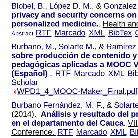
Blobel, B.
,
López D. M.
, &
Gonzalez
privacy and security concerns on 
personalized medicine.
.
Health an
RTF
Marcado
XML
BibTex
Abstract
Burbano, M.
,
Solarte M.
, &
Ramirez
sobre producción de contenido y 
pedagógicas aplicadas a MOOC V
(Español)
.
RTF
Marcado
XML
Bi
Scholar
WPD1_4_MOOC-Maker_Final.pdf
Burbano Fernández, M. F.
, &
Solart
(2014).
Análisis y resultado del 
en el departamento del Cauca
.
VI
Conference.
RTF
Marcado
XML
Bi