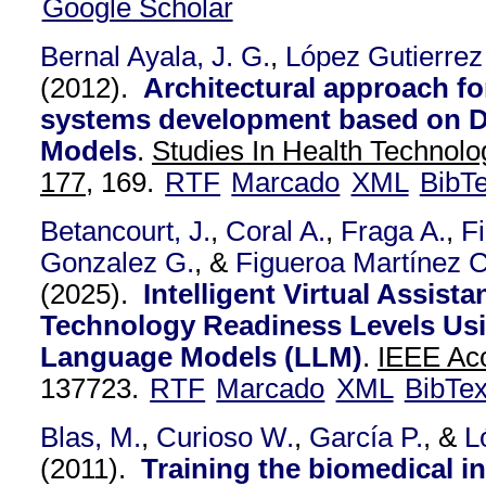
Google Scholar
Bernal Ayala, J. G.
,
López Gutierrez
(2012).
Architectural approach f
systems development based on De
Models
.
Studies In Health Technolo
177,
169.
RTF
Marcado
XML
BibT
Betancourt, J.
,
Coral A.
,
Fraga A.
,
F
Gonzalez G.
, &
Figueroa Martínez C
(2025).
Intelligent Virtual Assista
Technology Readiness Levels Us
Language Models (LLM)
.
IEEE Acc
137723.
RTF
Marcado
XML
BibTe
Blas, M.
,
Curioso W.
,
García P.
, &
L
(2011).
Training the biomedical i