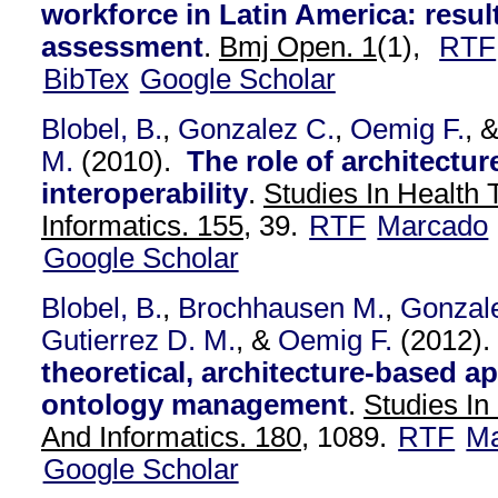
workforce in Latin America: resul
assessment
.
Bmj Open. 1
(1),
RTF
BibTex
Google Scholar
Blobel, B.
,
Gonzalez C.
,
Oemig F.
, 
M.
(2010).
The role of architectur
interoperability
.
Studies In Health
Informatics. 155,
39.
RTF
Marcado
Google Scholar
Blobel, B.
,
Brochhausen M.
,
Gonzal
Gutierrez D. M.
, &
Oemig F.
(2012)
theoretical, architecture-based a
ontology management
.
Studies In
And Informatics. 180,
1089.
RTF
Ma
Google Scholar