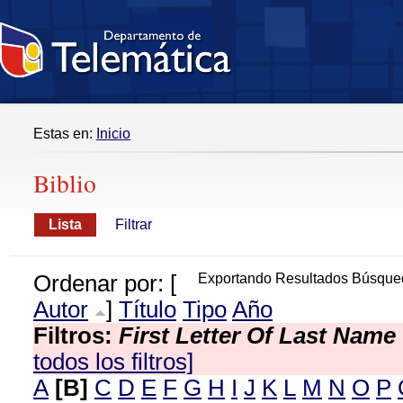
Estas en:
Inicio
Biblio
Lista
Filtrar
Ordenar por: [
Exportando Resultados Búsque
Autor
]
Título
Tipo
Año
Filtros:
First Letter Of Last Name
todos los filtros]
A
[B]
C
D
E
F
G
H
I
J
K
L
M
N
O
P