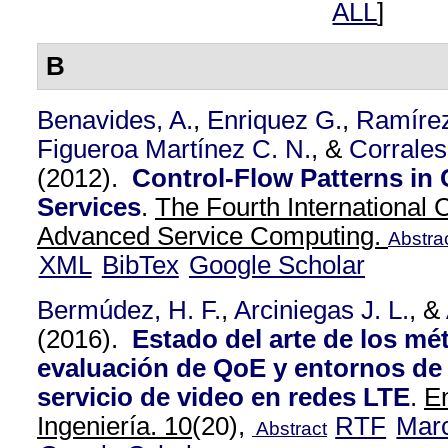
ALL
]
B
Benavides, A.
,
Enriquez G.
,
Ramírez
Figueroa Martínez C. N.
, &
Corrales
(2012).
Control-Flow Patterns in
Services
.
The Fourth International
Advanced Service Computing.
Abstra
XML
BibTex
Google Scholar
Bermúdez, H. F.
,
Arciniegas J. L.
, &
(2016).
Estado del arte de los mé
evaluación de QoE y entornos de 
servicio de video en redes LTE
.
En
Ingeniería. 10
(20),
RTF
Mar
Abstract