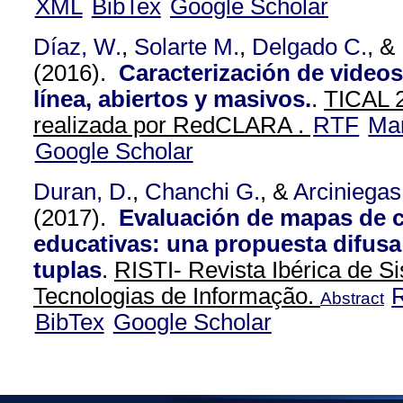
XML
BibTex
Google Scholar
Díaz, W.
,
Solarte M.
,
Delgado C.
, &
(2016).
Caracterización de videos
línea, abiertos y masivos.
.
TICAL 2
realizada por RedCLARA .
RTF
Ma
Google Scholar
Duran, D.
,
Chanchi G.
, &
Arciniegas
(2017).
Evaluación de mapas de 
educativas: una propuesta difusa
tuplas
.
RISTI- Revista Ibérica de S
Tecnologias de Informação.
Abstract
BibTex
Google Scholar