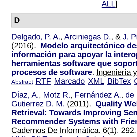
ALL
]
D
Delgado, P. A.
,
Arciniegas D.
, &
J. P
(2016).
Modelo arquitectónico des
información para apoyar la intero
herramientas software que soport
procesos de software
.
Ingeniería 
RTF
Marcado
XML
BibTex
Abstract
Díaz, A.
,
Motz R.
,
Fernández A.
,
de 
Gutierrez D. M.
(2011).
Quality We
Retrieval: Towards Improving Se
Recommender Systems with Frie
Cadernos De Informática. 6
(1), 292.