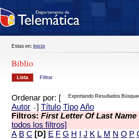
Estas en:
Inicio
Biblio
Lista
Filtrar
Ordenar por: [
Exportando Resultados Búsque
Autor
]
Título
Tipo
Año
Filtros:
First Letter Of Last Name
todos los filtros]
A
B
C
[D]
E
F
G
H
I
J
K
L
M
N
O
P