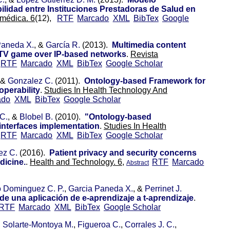
ilidad entre Instituciones Prestadoras de Salud en
omédica. 6
(12),
RTF
Marcado
XML
BibTex
Google
Paneda X.
, &
García R.
(2013).
Multimedia content
l TV game over IP-based networks
.
Revista
RTF
Marcado
XML
BibTex
Google Scholar
 &
Gonzalez C.
(2011).
Ontology-based Framework for
operability
.
Studies In Health Technology And
ado
XML
BibTex
Google Scholar
C.
, &
Blobel B.
(2010).
"Ontology-based
 interfaces implementation
.
Studies In Health
RTF
Marcado
XML
BibTex
Google Scholar
ez C.
(2016).
Patient privacy and security concerns
dicine.
.
Health and Technology. 6,
RTF
Marcado
Abstract
 Dominguez C. P.
,
Garcia Paneda X.
, &
Perrinet J.
e una aplicación de e-aprendizaje a t-aprendizaje
.
RTF
Marcado
XML
BibTex
Google Scholar
,
Solarte-Montoya M.
,
Figueroa C.
,
Corrales J. C.
,