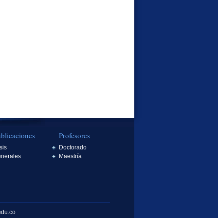
blicaciones
Profesores
sis
Doctorado
nerales
Maestría
edu.co