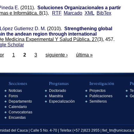
Pineda E.
(2011).
Soluciones Organizacionales a partir
as e Informática. 8
(1),
RTF
Marcado
XML
BibTex
López Gutierrez D. M.
(2010).
Strengthening global
hin the andean region through international
e Medicina Experimental Y Salud Pública. 27
(3), 457.
gle Scholar
ior
1
2
3
siguiente ›
última »
Secciones
Programas
Investigación
Pu
Noticias
Doctorado
Proyectos
Te
Foros
Maestria
Publicaciones
Ge
Departamento
Especialización
Semilleros
Calendario
Convocatorias
Encuestas
rsidad del Cauca | Calle 5 No. 4-70 | Telefax (+57 2)823 2955 | fiet_tm@unicauca.