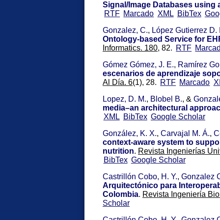
Signal/Image Databases using a
RTF
Marcado
XML
BibTex
Goo
Gonzalez, C.
,
López Gutierrez D.
Ontology-based Service for EHR
Informatics. 180,
82.
RTF
Marca
Gómez Gómez, J. E.
,
Ramírez Gon
escenarios de aprendizaje sop
Al Día. 6
(1), 28.
RTF
Marcado
X
Lopez, D. M.
,
Blobel B.
, &
Gonzal
media–an architectural approa
XML
BibTex
Google Scholar
González, K. X.
,
Carvajal M. Á.
,
C
context-aware system to support
nutrition
.
Revista Ingenierías Uni
BibTex
Google Scholar
Castrillón Cobo, H. Y.
,
Gonzalez 
Arquitectónico para Interoperab
Colombia
.
Revista Ingeniería Bi
Scholar
Castrillón Cobo, H. Y.
,
Gonzalez 