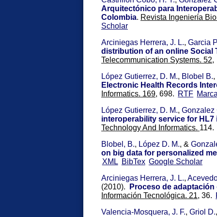
Arquitectónico para Interoperab
Colombia
.
Revista Ingeniería Bi
Scholar
Arciniegas Herrera, J. L.
,
Garcia 
distribution of an online Socia
Telecommunication Systems. 52,
López Gutierrez, D. M.
,
Blobel B.
,
Electronic Health Records Inter
Informatics. 169,
698.
RTF
Marc
López Gutierrez, D. M.
,
Gonzalez 
interoperability service for HL7
Technology And Informatics.
114.
Blobel, B.
,
López D. M.
, &
Gonzal
on big data for personalized me
XML
BibTex
Google Scholar
Arciniegas Herrera, J. L.
,
Acevedo
(2010).
Proceso de adaptación d
Información Tecnológica. 21,
36.
Valencia-Mosquera, J. F.
,
Griol D.