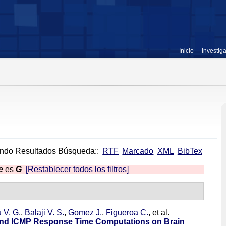
Inicio
Investig
ndo Resultados Búsqueda::
RTF
Marcado
XML
BibTex
e
es
G
[Restablecer todos los filtros]
 V. G.
,
Balaji V. S.
,
Gomez J.
,
Figueroa C.
, et al.
and ICMP Response Time Computations on Brain