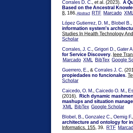
Corrales D. C.
, et al.
(2023).
A Qu
Based on the Ancestral Knowle
8,
186.
RTF
Marcado
XM
Abstract
López Gutierrez, D. M.
,
Blobel B.
,
information system's architec
Studies In Health Technology And 
Scholar
Corrales, J. C.
,
Grigori D.
,
Gater A
for Service Discovery
.
Ieee Tran
Marcado
XML
BibTex
Google Sc
Guerrero, E.
, &
Corrales J. C.
(20
propiedades no funcionales
.
Te
Scholar
Caicedo, O. M.
,
Caicedo O. M.
,
Es
(2016).
Rich dynamic mashment
mashups and situation manage
XML
BibTex
Google Scholar
Blobel, B.
,
Gonzalez C.
,
Oemig F.
architecture and ontology for in
Informatics. 155,
39.
RTF
Marca