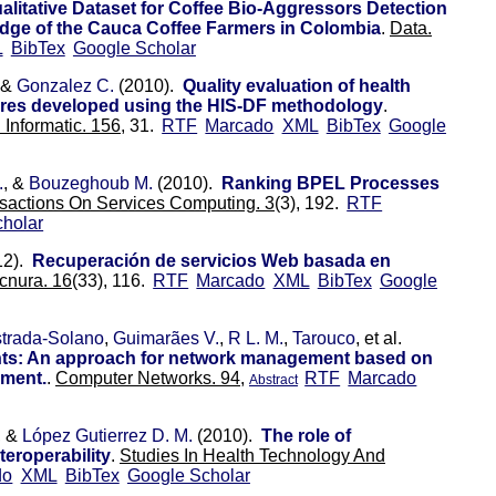
alitative Dataset for Coffee Bio-Aggressors Detection
dge of the Cauca Coffee Farmers in Colombia
.
Data.
L
BibTex
Google Scholar
 &
Gonzalez C.
(2010).
Quality evaluation of health
tures developed using the HIS-DF methodology
.
Informatic. 156,
31.
RTF
Marcado
XML
BibTex
Google
.
, &
Bouzeghoub M.
(2010).
Ranking BPEL Processes
sactions On Services Computing. 3
(3), 192.
RTF
holar
12).
Recuperación de servicios Web basada en
cnura. 16
(33), 116.
RTF
Marcado
XML
BibTex
Google
trada-Solano
,
Guimarães V.
,
R L. M.
,
Tarouco
, et al.
s: An approach for network management based on
ment.
.
Computer Networks. 94,
RTF
Marcado
Abstract
, &
López Gutierrez D. M.
(2010).
The role of
teroperability
.
Studies In Health Technology And
do
XML
BibTex
Google Scholar