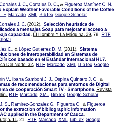
Corrales J. C.
,
Corrales D. C.
, &
Figueroa Martínez C. N.
o Explain Weather Favorable Conditions of the Coffee
RTF
Marcado
XML
BibTex
Google Scholar
Corrales J. C.
(2012).
Selección heurística de
cados a mensajes Soap para mejorar el acceso a
baja capacidad
.
El Hombre Y La Máquina. 39,
78.
RTF
holar
lez C.
, &
López Gutierrez D. M.
(2011).
Sistema
oluciones de interoperabilidad en Sistemas de
Clínicos basado en el Estándar Internacional HL7
.
ica Del Norte. 32,
RTF
Marcado
XML
BibTex
Google
ín V.
,
Ibarra Samboní J. J.
,
Ospina Quintero J. C.
, &
emas de recomendaciones para entornos de Digital
ema de cooperación Smart TV - Smartphone
.
Revista
lín.
RTF
Marcado
XML
BibTex
Google Scholar
J. S.
,
Ramirez-Gonzalez G.
,
Figueroa C.
, &
Figueroa
or the extraction of bibliographic information
AC applied in the Department of Cauca
.
te;n. 11,
21.
RTF
Marcado
XML
BibTex
Google