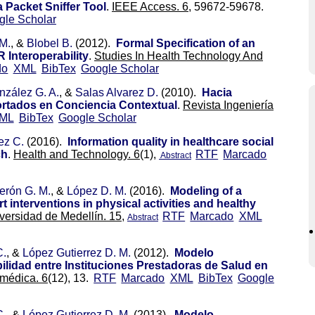
 Packet Sniffer Tool
.
IEEE Access. 6,
59672-59678.
gle Scholar
 M.
, &
Blobel B.
(2012).
Formal Specification of an
 Interoperability
.
Studies In Health Technology And
do
XML
BibTex
Google Scholar
zález G. A.
, &
Salas Alvarez D.
(2010).
Hacia
ortados en Conciencia Contextual
.
Revista Ingeniería
ML
BibTex
Google Scholar
ez C.
(2016).
Information quality in healthcare social
ch
.
Health and Technology. 6
(1),
RTF
Marcado
Abstract
erón G. M.
, &
López D. M.
(2016).
Modeling of a
 interventions in physical activities and healthy
versidad de Medellín. 15,
RTF
Marcado
XML
Abstract
C.
, &
López Gutierrez D. M.
(2012).
Modelo
ilidad entre Instituciones Prestadoras de Salud en
omédica. 6
(12), 13.
RTF
Marcado
XML
BibTex
Google
C.
, &
López Gutierrez D. M.
(2013).
Modelo