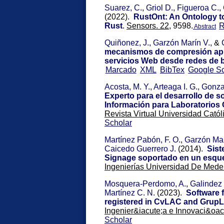
Suarez, C.
,
Griol D.
,
Figueroa C.
,
(2022).
RustOnt: An Ontology t
Rust
.
Sensors. 22,
9598.
Abstract
Quiñonez, J.
,
Garzón Marín V.
, &
mecanismos de compresión apli
servicios Web desde redes de 
Marcado
XML
BibTex
Google Sc
Acosta, M. Y.
,
Arteaga I. G.
,
Gonza
Experto para el desarrollo de s
Información para Laboratorios 
Revista Virtual Universidad Catól
Scholar
Martínez Pabón, F. O.
,
Garzón Mar
Caicedo Guerrero J.
(2014).
Sist
Signage soportado en un esqu
Ingenierías Universidad De Medel
Mosquera-Perdomo, A.
,
Galindez 
Martínez C. N.
(2023).
Software f
registered in CvLAC and GrupL
Ingenier&iacute;a e Innovaci&oacu
Scholar