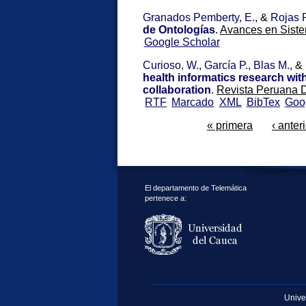
Granados Pemberty, E.
, &
Rojas 
de Ontologías
.
Avances en Sistem
Google Scholar
Curioso, W.
,
García P.
,
Blas M.
, &
health informatics research wit
collaboration
.
Revista Peruana D
RTF
Marcado
XML
BibTex
Goo
« primera
‹ anter
El departamento de Telemática
pertenece a:
Unive