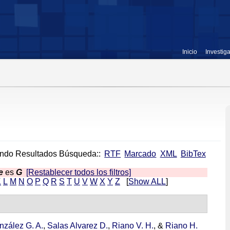
Inicio
Investig
ndo Resultados Búsqueda::
RTF
Marcado
XML
BibTex
e
es
G
[Restablecer todos los filtros]
K
L
M
N
O
P
Q
R
S
T
U
V
W
X
Y
Z
[
Show ALL
]
zález G. A.
,
Salas Alvarez D.
,
Riano V. H.
, &
Riano H.