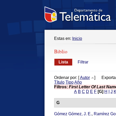
Estas en:
Inicio
Biblio
Lista
Filtrar
Ordenar por: [
Autor
]
Exporta
Título
Tipo
Año
Filtros:
First Letter Of Last Nam
A
B
C
D
E
F
[G]
H
I
J
G
Gómez Gómez, J. E.
,
Ramírez Gon