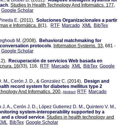
oach
.
Studies In Health Technology And Informatics. 177,
Google Scholar
Pineda E.
(2011).
Soluciones Organizacionales a partir
as e Informática. 8
(1),
RTF
Marcado
XML
BibTex
eghoub M.
(2008).
Behavioral matchmaking for
o conversation protocols
.
Information Systems. 33,
681 -
Google Scholar
12).
Recuperación de servicios Web basada en
cnura. 16
(33), 116.
RTF
Marcado
XML
BibTex
Google
. M.
,
Cerón J. D.
, &
Gonzalez C.
(2014).
Design and
alth record system for diabetes mellitus type 2
chnology And Informatics. 200,
RTF
Marcado
Abstract
 J. A.
,
Cerón J. D.
,
López Gutierrez D. M.
,
Quintero V. M.
,
onitoring system-interoperability supported by a
 and a cloud service
.
Studies in health technology and
XML
BibTex
Google Scholar