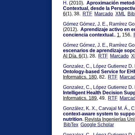
H.
(2010).
Aproximación metodo
Contextual, desde la Perspectiv
6
(1), 38.
RTF
Marcado
XML
Bib
Gómez Gómez, J. E.
,
Ramírez Gon
(2012).
Aprendizaje activo en 
conciencia contextual.
.
1,
156.
Gómez Gómez, J. E.
,
Ramírez Gon
escenarios de aprendizaje sop
Al Día. 6
(1), 28.
RTF
Marcado
X
Gonzalez, C.
,
López Gutierrez D.
Ontology-based Service for EHR
Informatics. 180,
82.
RTF
Marca
Gonzalez, C.
,
López Gutierrez D.
Intelligent Health Decision Su
Informatics. 189,
49.
RTF
Marca
González, K. X.
,
Carvajal M. Á.
,
C
context-aware system to support
nutrition
.
Revista Ingenierías Uni
BibTex
Google Scholar
Gonzalez, C.
,
López Gutierrez D.