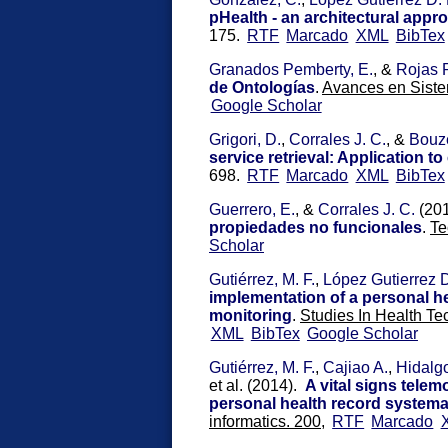
pHealth - an architectural appr
175.
RTF
Marcado
XML
BibTex
Granados Pemberty, E.
, &
Rojas 
de Ontologías
.
Avances en Sistem
Google Scholar
Grigori, D.
,
Corrales J. C.
, &
Bouz
service retrieval: Application t
698.
RTF
Marcado
XML
BibTex
Guerrero, E.
, &
Corrales J. C.
(20
propiedades no funcionales
.
Te
Scholar
Gutiérrez, M. F.
,
López Gutierrez D
implementation of a personal he
monitoring
.
Studies In Health Te
XML
BibTex
Google Scholar
Gutiérrez, M. F.
,
Cajiao A.
,
Hidalgo
et al.
(2014).
A vital signs telem
personal health record systema
informatics. 200,
RTF
Marcado