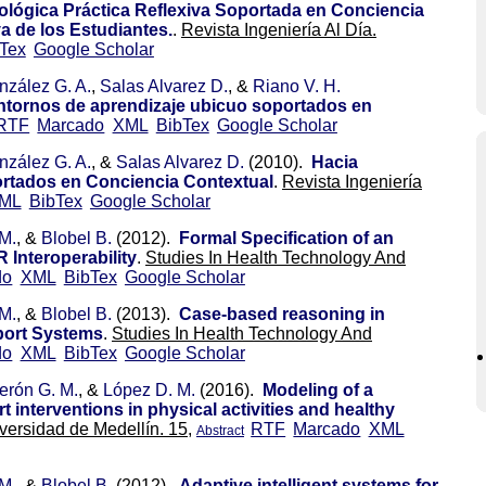
lógica Práctica Reflexiva Soportada en Conciencia
a de los Estudiantes.
.
Revista Ingeniería Al Día.
Tex
Google Scholar
zález G. A.
,
Salas Alvarez D.
, &
Riano V. H.
entornos de aprendizaje ubicuo soportados en
RTF
Marcado
XML
BibTex
Google Scholar
zález G. A.
, &
Salas Alvarez D.
(2010).
Hacia
ortados en Conciencia Contextual
.
Revista Ingeniería
ML
BibTex
Google Scholar
 M.
, &
Blobel B.
(2012).
Formal Specification of an
 Interoperability
.
Studies In Health Technology And
do
XML
BibTex
Google Scholar
 M.
, &
Blobel B.
(2013).
Case-based reasoning in
pport Systems
.
Studies In Health Technology And
do
XML
BibTex
Google Scholar
erón G. M.
, &
López D. M.
(2016).
Modeling of a
 interventions in physical activities and healthy
versidad de Medellín. 15,
RTF
Marcado
XML
Abstract
 M.
, &
Blobel B.
(2012).
Adaptive intelligent systems for