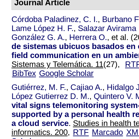
Journal Article
Córdoba Paladinez, C. I.
,
Burbano F
Lame López H. F.
,
Salazar Avirama 
González G. A.
,
Herrera O.
, et al.
(2
de sistemas ubicuos basados en 
field communication en un ambien
Sistemas y Telemática. 11
(27),
RT
BibTex
Google Scholar
Gutiérrez, M. F.
,
Cajiao A.
,
Hidalgo J
López Gutierrez D. M.
,
Quintero V. 
vital signs telemonitoring system-
supported by a personal health 
a cloud service
.
Studies in health 
informatics. 200,
RTF
Marcado
XM