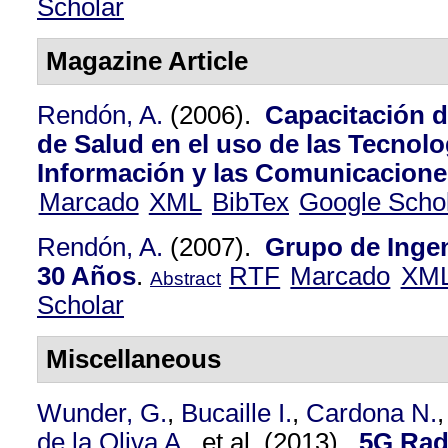
Scholar
Magazine Article
Rendón, A.
(2006).
Capacitación 
de Salud en el uso de las Tecnolo
Información y las Comunicacione
Marcado
XML
BibTex
Google Scho
Rendón, A.
(2007).
Grupo de Ingen
30 Años
.
RTF
Marcado
XM
Abstract
Scholar
Miscellaneous
Wunder, G.
,
Bucaille I.
,
Cardona N.
de la Oliva A.
, et al.
(2013).
5G Rad