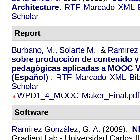
Architecture
.
RTF
Marcado
XML
Scholar
Report
Burbano, M.
,
Solarte M.
, &
Ramirez
sobre producción de contenido y 
pedagógicas aplicadas a MOOC V
(Español)
.
RTF
Marcado
XML
Bi
Scholar
WPD1_4_MOOC-Maker_Final.pdf
Software
Ramírez González, G. A.
(2009).
N
Gradient Lab - Universidad Carlos II