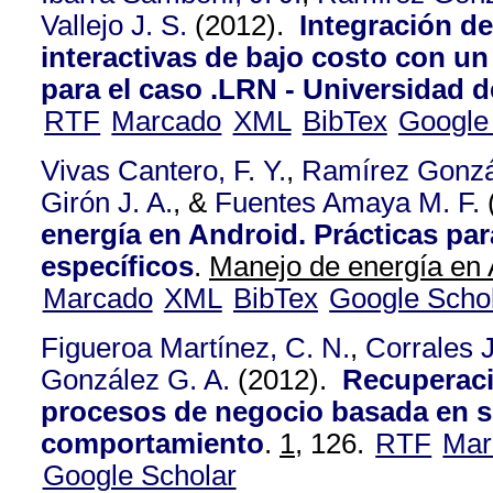
Vallejo J. S.
(2012).
Integración de
interactivas de bajo costo con u
para el caso .LRN - Universidad 
RTF
Marcado
XML
BibTex
Google
Vivas Cantero, F. Y.
,
Ramírez Gonzá
Girón J. A.
, &
Fuentes Amaya M. F.
energía en Android. Prácticas par
específicos
.
Manejo de energía en 
Marcado
XML
BibTex
Google Scho
Figueroa Martínez, C. N.
,
Corrales J
González G. A.
(2012).
Recuperaci
procesos de negocio basada en s
comportamiento
.
1,
126.
RTF
Mar
Google Scholar