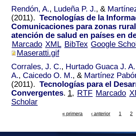
Rendón, A.
,
Ludeña P. J.
, &
Martíne
(2011).
Tecnologías de la Informa
Comunicaciones para zonas rurale
atención de salud en países en de
Marcado
XML
BibTex
Google Scho
Maseratti.gif
Corrales, J. C.
,
Hurtado Guaca J. A.
A.
,
Caicedo O. M.
, &
Martínez Pabón
(2011).
Tecnologías para el Desar
Convergentes
.
1,
RTF
Marcado
X
Scholar
« primera
‹ anterior
1
2