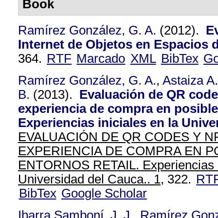
Book
Ramírez González, G. A.
(2012).
E
Internet de Objetos en Espacios 
364.
RTF
Marcado
XML
BibTex
Go
Ramírez González, G. A.
,
Astaiza A.
B.
(2013).
Evaluación de QR code
experiencia de compra en posibles
Experiencias iniciales en la Univ
EVALUACIÓN DE QR CODES Y N
EXPERIENCIA DE COMPRA EN P
ENTORNOS RETAIL. Experiencias in
Universidad del Cauca.. 1,
322.
RT
BibTex
Google Scholar
Ibarra Samboní, J. J.
,
Ramírez Gonz