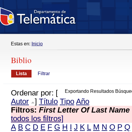
Estas en:
Inicio
Biblio
Lista
Filtrar
Ordenar por: [
Exportando Resultados Búsque
Autor
]
Título
Tipo
Año
Filtros:
First Letter Of Last Name
todos los filtros]
A
B
C
D
E
F
G
H
I
J
K
L
M
N
O
P
Q