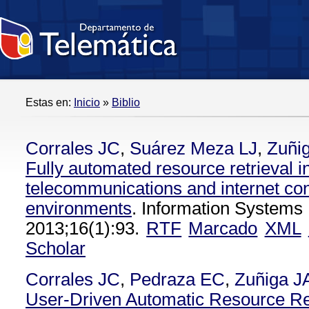
Estas en:
Inicio
»
Biblio
Corrales JC
,
Suárez Meza LJ
,
Zuñi
Fully automated resource retrieval i
telecommunications and internet co
environments
. Information Systems 
2013;16(1):93.
RTF
Marcado
XML
Scholar
Corrales JC
,
Pedraza EC
,
Zuñiga J
User-Driven Automatic Resource Re