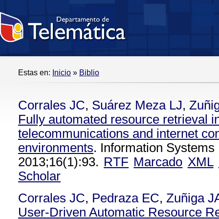
Estas en:
Inicio
»
Biblio
Corrales JC
,
Suárez Meza LJ
,
Zuñi
Fully automated resource retrieval i
telecommunications and internet co
environments
. Information Systems 
2013;16(1):93.
RTF
Marcado
XML
Scholar
Corrales JC
,
Pedraza EC
,
Zuñiga J
User-Driven Automatic Resource Re