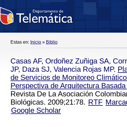
Estas en:
Inicio
»
Biblio
Casas AF
,
Ordoñez Zuñiga SA
,
Corr
JP
,
Daza SJ
,
Valencia Rojas MP
.
Pl
de Servicios de Monitoreo Climátic
Perspectiva de Arquitectura Basada
Revista De La Asociación Colombia
Biológicas. 2009;21:78.
RTF
Marca
Google Scholar