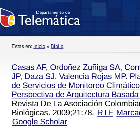
Estas en:
Inicio
»
Biblio
Casas AF
,
Ordoñez Zuñiga SA
,
Corr
JP
,
Daza SJ
,
Valencia Rojas MP
.
Pl
de Servicios de Monitoreo Climátic
Perspectiva de Arquitectura Basada
Revista De La Asociación Colombia
Biológicas. 2009;21:78.
RTF
Marca
Google Scholar