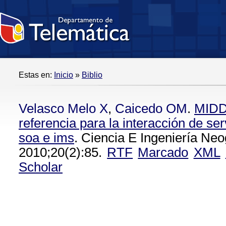
Estas en:
Inicio
»
Biblio
Velasco Melo X
,
Caicedo OM
.
MIDDI
referencia para la interacción de se
soa e ims
. Ciencia E Ingeniería Ne
2010;20(2):85.
RTF
Marcado
XML
Scholar