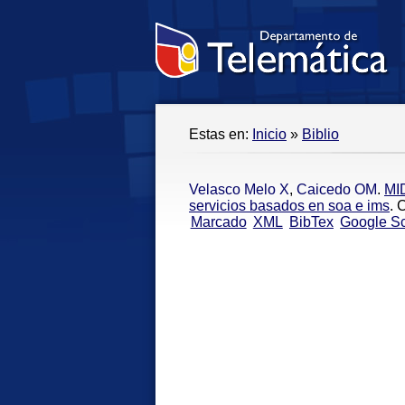
Estas en:
Inicio
»
Biblio
Velasco Melo X
,
Caicedo OM
.
MID
servicios basados en soa e ims
. 
Marcado
XML
BibTex
Google Sc