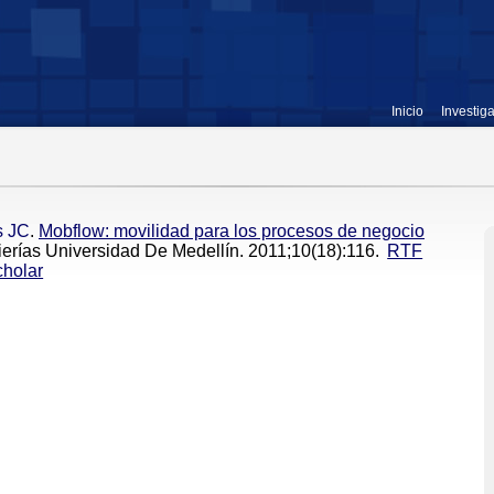
Inicio
Investig
s JC
.
Mobflow: movilidad para los procesos de negocio
ierías Universidad De Medellín. 2011;10(18):116.
RTF
holar