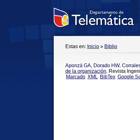
Estas en:
Inicio
»
Biblio
Aponzá GA
,
Dorado HW
,
Corrale
de la organización
. Revista Ingen
Marcado
XML
BibTex
Google Sc