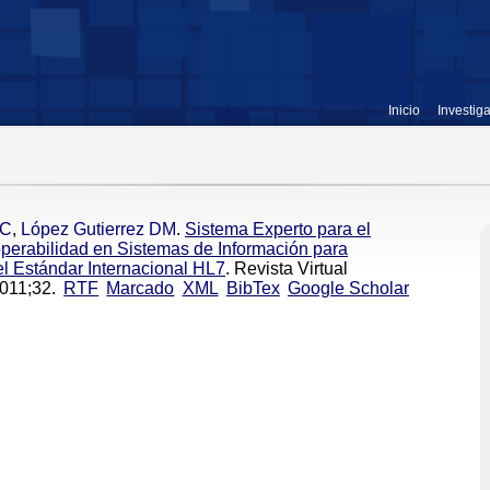
Inicio
Investig
 C
,
López Gutierrez DM
.
Sistema Experto para el
operabilidad en Sistemas de Información para
el Estándar Internacional HL7
. Revista Virtual
2011;32.
RTF
Marcado
XML
BibTex
Google Scholar