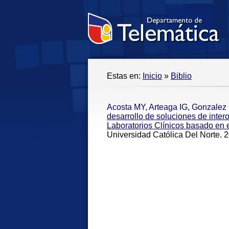
Estas en:
Inicio
»
Biblio
Acosta MY
,
Arteaga IG
,
Gonzalez
desarrollo de soluciones de inter
Laboratorios Clínicos basado en 
Universidad Católica Del Norte. 