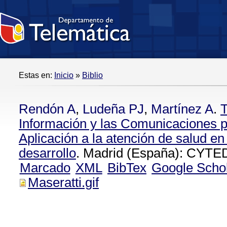
Estas en:
Inicio
»
Biblio
Rendón A
,
Ludeña PJ
,
Martínez A
.
T
Información y las Comunicaciones p
Aplicación a la atención de salud en
desarrollo
. Madrid (España): CYTED
Marcado
XML
BibTex
Google Scho
Maseratti.gif