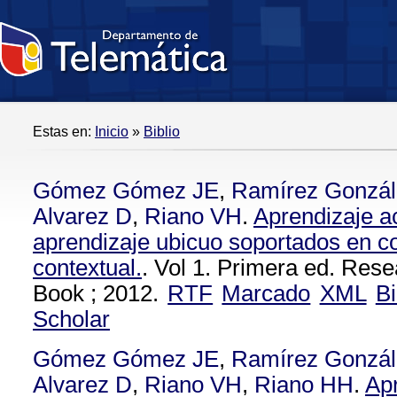
Estas en:
Inicio
»
Biblio
Gómez Gómez JE
,
Ramírez Gonzá
Alvarez D
,
Riano VH
.
Aprendizaje a
aprendizaje ubicuo soportados en c
contextual.
. Vol 1. Primera ed. Res
Book ; 2012.
RTF
Marcado
XML
B
Scholar
Gómez Gómez JE
,
Ramírez Gonzá
Alvarez D
,
Riano VH
,
Riano HH
.
Ap