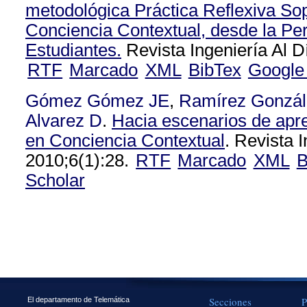
metodológica Práctica Reflexiva So
Conciencia Contextual, desde la Per
Estudiantes.
Revista Ingeniería Al D
RTF
Marcado
XML
BibTex
Google
Gómez Gómez JE
,
Ramírez Gonzá
Alvarez D
.
Hacia escenarios de apr
en Conciencia Contextual
. Revista I
2010;6(1):28.
RTF
Marcado
XML
B
Scholar
Secciones
P
El departamento de Telemática