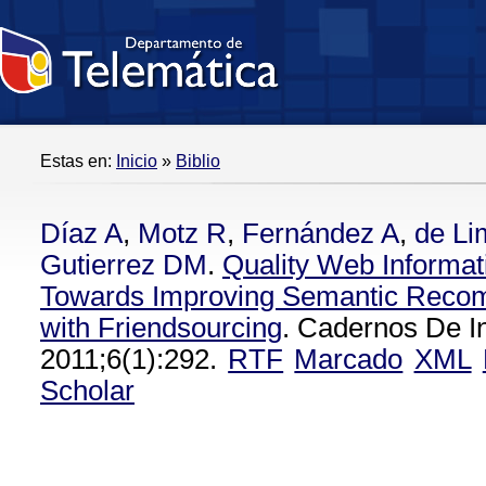
Estas en:
Inicio
»
Biblio
Díaz A
,
Motz R
,
Fernández A
,
de Li
Gutierrez DM
.
Quality Web Informati
Towards Improving Semantic Rec
with Friendsourcing
. Cadernos De I
2011;6(1):292.
RTF
Marcado
XML
Scholar