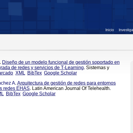
Inicio
Investig
.
Diseño de un modelo funcional de gestión soportado en
egrada de redes y servicios de T-Learning
. Sistemas y
arcado
XML
BibTex
Google Scholar
chez A
.
Arquitectura de gestión de redes para entornos
las redes EHAS
. Latin American Journal Of Telehealth.
ML
BibTex
Google Scholar