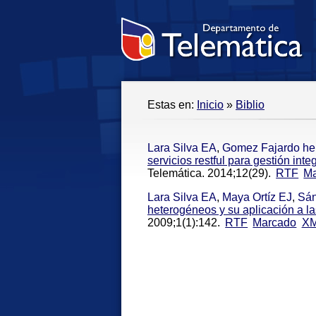
Estas en:
Inicio
»
Biblio
Lara Silva EA
,
Gomez Fajardo he
servicios restful para gestión int
Telemática. 2014;12(29).
RTF
M
Lara Silva EA
,
Maya Ortíz EJ
,
Sán
heterogéneos y su aplicación a 
2009;1(1):142.
RTF
Marcado
X