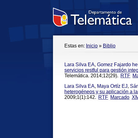
Estas en:
Inicio
»
Biblio
Lara Silva EA
,
Gomez Fajardo he
servicios restful para gestión int
Telemática. 2014;12(29).
RTF
M
Lara Silva EA
,
Maya Ortíz EJ
,
Sán
heterogéneos y su aplicación a 
2009;1(1):142.
RTF
Marcado
X