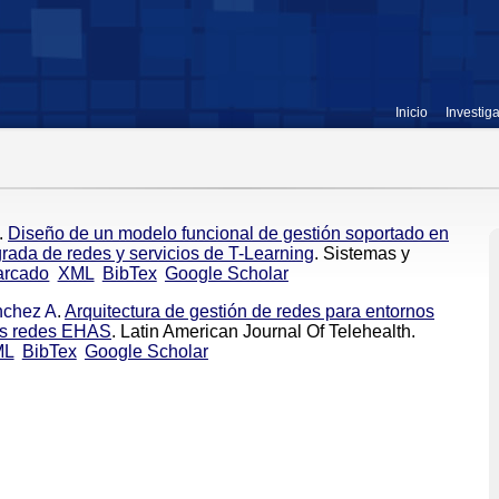
Inicio
Investig
.
Diseño de un modelo funcional de gestión soportado en
egrada de redes y servicios de T-Learning
. Sistemas y
arcado
XML
BibTex
Google Scholar
chez A
.
Arquitectura de gestión de redes para entornos
las redes EHAS
. Latin American Journal Of Telehealth.
ML
BibTex
Google Scholar