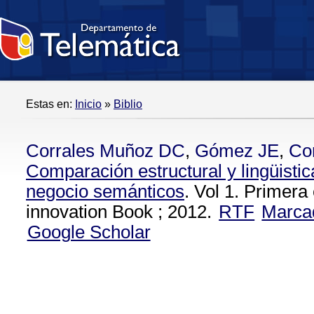
Estas en:
Inicio
»
Biblio
Corrales Muñoz DC
,
Gómez JE
,
Co
Comparación estructural y lingüisti
negocio semánticos
. Vol 1. Primer
innovation Book ; 2012.
RTF
Marca
Google Scholar