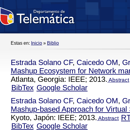
Estas en:
Inicio
»
Biblio
Estrada Solano CF
,
Caicedo OM
,
Gr
Mashup Ecosystem for Network man
Atlanta, Georgia: IEEE; 2013.
Abstract
BibTex
Google Scholar
Estrada Solano CF
,
Caicedo OM
,
Gr
Mashup-based Approach for Virtu
Kyoto, Japón: IEEE; 2013.
R
Abstract
BibTex
Google Scholar