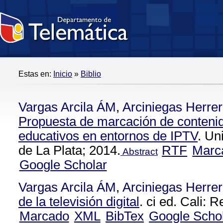
Estas en:
Inicio
»
Biblio
Vargas Arcila ÁM
,
Arciniegas Herrer
Propuesta de marcación de conteni
educativos en entornos de IPTV
. Un
de La Plata; 2014.
RTF
Marc
Abstract
Google Scholar
Vargas Arcila ÁM
,
Arciniegas Herrer
de la televisión digital
. ci ed. Cali: 
Marcado
XML
BibTex
Google Scho