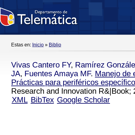
Estas en:
Inicio
»
Biblio
Vivas Cantero FY
,
Ramírez Gonzál
JA
,
Fuentes Amaya MF
.
Manejo de e
Prácticas para periféricos específic
Research and Innovation R&|Book; 
XML
BibTex
Google Scholar