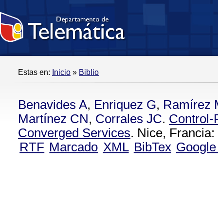
Estas en:
Inicio
»
Biblio
Benavides A
,
Enriquez G
,
Ramírez 
Martínez CN
,
Corrales JC
.
Control-
Converged Services
. Nice, Francia:
RTF
Marcado
XML
BibTex
Google