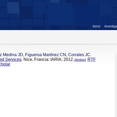
Inicio
Investig
z Medina JD
,
Figueroa Martínez CN
,
Corrales JC
.
ed Services
. Nice, Francia: IARIA; 2012.
RTF
Abstract
holar