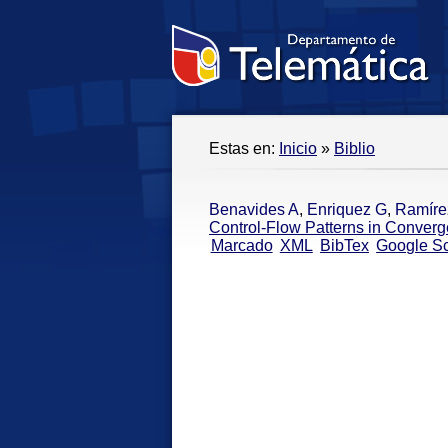
Estas en:
Inicio
»
Biblio
Benavides A
,
Enriquez G
,
Ramíre
Control-Flow Patterns in Converg
Marcado
XML
BibTex
Google Sc