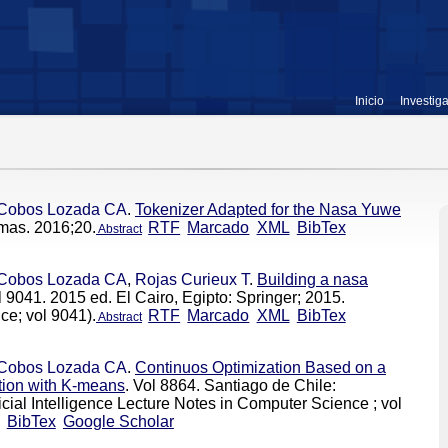
Inicio
Investig
Cobos Lozada CA
.
Tokenizer Adapted for the Nasa Yuwe
mas. 2016;20.
RTF
Marcado
XML
BibTex
Abstract
Cobos Lozada CA
,
Rojas Curieux T
.
Building a nasa
l 9041. 2015 ed. El Cairo, Egipto: Springer; 2015.
ce; vol 9041).
RTF
Marcado
XML
BibTex
Abstract
Cobos Lozada CA
.
Continuos Optimization Based on a
ution with K-means
. Vol 8864. Santiago de Chile:
icial Intelligence Lecture Notes in Computer Science ; vol
BibTex
Google Scholar