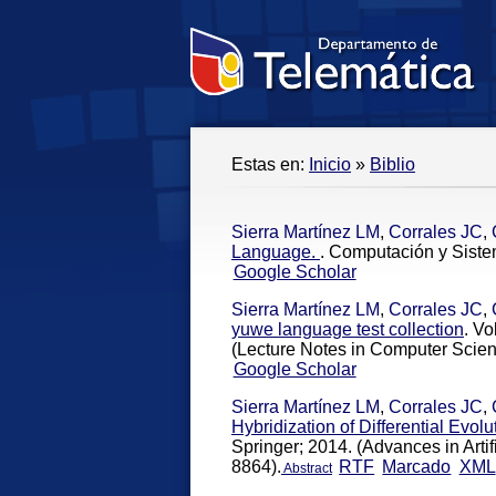
Estas en:
Inicio
»
Biblio
Sierra Martínez LM
,
Corrales JC
,
Language.
. Computación y Siste
Google Scholar
Sierra Martínez LM
,
Corrales JC
,
yuwe language test collection
. Vo
(Lecture Notes in Computer Scien
Google Scholar
Sierra Martínez LM
,
Corrales JC
,
Hybridization of Differential Evol
Springer; 2014. (Advances in Artif
8864).
RTF
Marcado
XML
Abstract