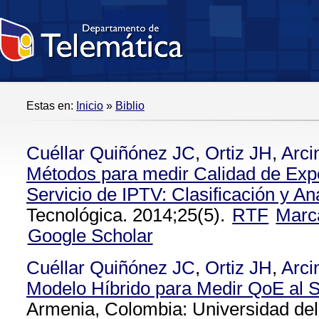
Estas en:
Inicio
»
Biblio
Cuéllar Quiñónez JC
,
Ortiz JH
,
Arci
Métodos para medir Calidad de Expe
Servicio de IPTV: Clasificación y Aná
Tecnológica. 2014;25(5).
RTF
Marc
Google Scholar
Cuéllar Quiñónez JC
,
Ortiz JH
,
Arci
Modelo Híbrido para Medir QoE al S
Armenia, Colombia: Universidad del