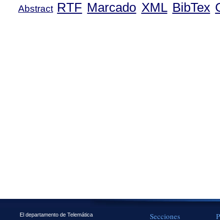
RTF
Marcado
XML
BibTex
Abstract
Secciones
P
El departamento de Telemática