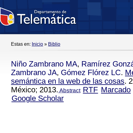
Estas en:
Inicio
»
Biblio
Niño Zambrano MA
,
Ramírez Gonz
Zambrano JA
,
Gómez Flórez LC
.
Mé
semántica en la web de las cosas
. 
México; 2013.
RTF
Marcado
Abstract
Google Scholar