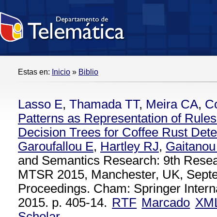
Estas en:
Inicio
»
Biblio
Lasso E
,
Thamada TT
,
Meira CA
,
Co
Patterns as Representation of Rules
Decision Trees for Coffee Rust Dete
Garoufallou E
,
Hartley RJ
,
Gaitanou
and Semantics Research: 9th Rese
MTSR 2015, Manchester, UK, Septe
Proceedings. Cham: Springer Interna
2015. p. 405-14.
RTF
Marcado
XM
Scholar