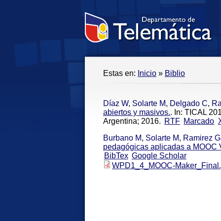
Estas en:
Inicio
»
Biblio
Díaz W
,
Solarte M
,
Delgado C
,
Ra
abiertos y masivos.
. In: TICAL 2
Argentina; 2016.
RTF
Marcado
Burbano M
,
Solarte M
,
Ramirez G
pedagógicas aplicadas a MOOC V
BibTex
Google Scholar
WPD1_4_MOOC-Maker_Final.