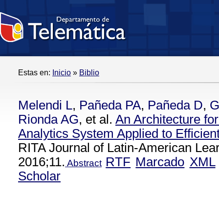
Estas en:
Inicio
»
Biblio
Melendi L
,
Pañeda PA
,
Pañeda D
,
G
Rionda AG
, et al.
An Architecture fo
Analytics System Applied to Efficien
RITA Journal of Latin-American Lear
2016;11.
RTF
Marcado
XML
Abstract
Scholar