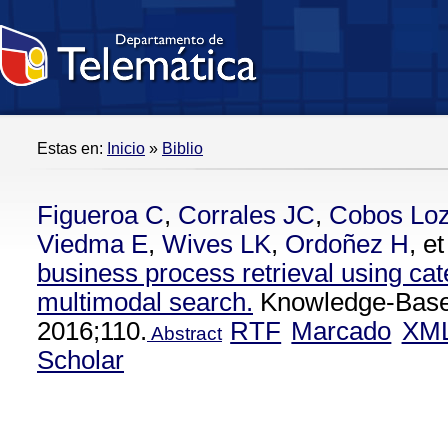
Estas en:
Inicio
»
Biblio
Figueroa C
,
Corrales JC
,
Cobos Lo
Viedma E
,
Wives LK
,
Ordoñez H
, et
business process retrieval using cat
multimodal search.
Knowledge-Base
2016;110.
RTF
Marcado
XM
Abstract
Scholar