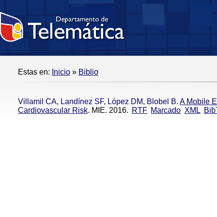
Estas en:
Inicio
»
Biblio
Villamil CA
,
Landínez SF
,
López DM
,
Blobel B
.
A Mobile E
Cardiovascular Risk
. MIE. 2016.
RTF
Marcado
XML
Bib