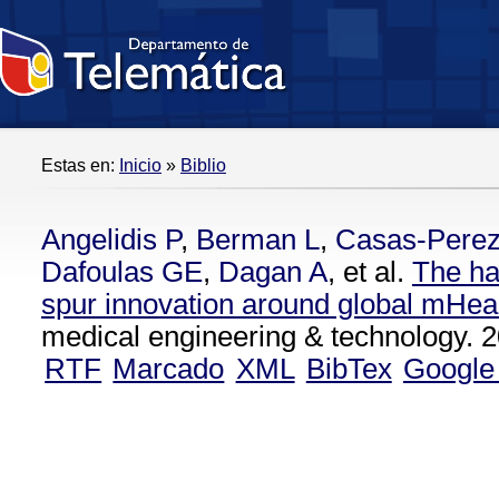
Estas en:
Inicio
»
Biblio
Angelidis P
,
Berman L
,
Casas-Pere
Dafoulas GE
,
Dagan A
, et al.
The ha
spur innovation around global mHea
medical engineering & technology. 2
RTF
Marcado
XML
BibTex
Google