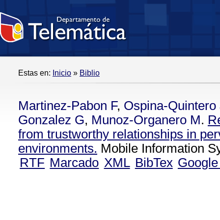
Estas en:
Inicio
»
Biblio
Martinez-Pabon F
,
Ospina-Quintero
Gonzalez G
,
Munoz-Organero M
.
R
from trustworthy relationships in pe
environments.
Mobile Information S
RTF
Marcado
XML
BibTex
Google