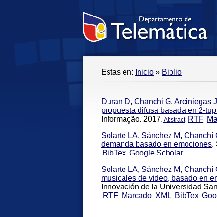
Estas en:
Inicio
»
Biblio
Duran D
,
Chanchi G
,
Arciniegas J
propuesta difusa basada en 2-tup
Informação. 2017.
RTF
Ma
Abstract
Solarte LA
,
Sánchez M
,
Chanchí 
demanda basado en emociones
.
BibTex
Google Scholar
Solarte LA
,
Sánchez M
,
Chanchí 
musicales de video, basado en 
Innovación de la Universidad Sa
RTF
Marcado
XML
BibTex
Goo