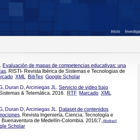
Inicio
Investig
.
Evaluación de mapas de competencias educativas: una
las
. RISTI- Revista Ibérica de Sistemas e Tecnologias de
rcado
XML
BibTex
Google Scholar
G
,
Duran D
,
Arciniegas JL
.
Servicio de video bajo
 Sistemas & Telemática. 2016.
RTF
Marcado
XML
G
,
Duran D
,
Arciniegas JL
.
Dataset de contenidos
emociones
. Revista Ingeniería, Ciencia, Tecnología e
n Buenaventura de Medellín-Colombia. 2016;7.
Abstract
gle Scholar