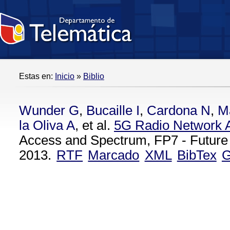
Estas en:
Inicio
»
Biblio
Wunder G
,
Bucaille I
,
Cardona N
,
M
la Oliva A
, et al.
5G Radio Network A
Access and Spectrum, FP7 - Future
2013.
RTF
Marcado
XML
BibTex
G