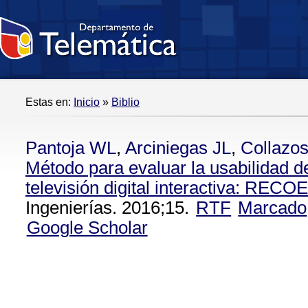
Estas en:
Inicio
»
Biblio
Pantoja WL
,
Arciniegas JL
,
Collazo
Método para evaluar la usabilidad d
televisión digital interactiva: REC
Ingenierías. 2016;15.
RTF
Marcado
Google Scholar