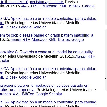
in the context of precision agriculture.
Revista
lín. 2016;15.
RTF
Marcado
XML
BibTex
Google
Abstract
ez GA
.
Aproximación a un modelo contextual para calidad
ón.
Revista Ingenierías Universidad de Medellín.
ML
BibTex
Google Scholar
em for crop disease based on graph pattern matching: a
016;15.
RTF
Marcado
XML
BibTex
Google
Abstract
onzález G
.
Towards a contextual model for data quality
Ingenierías Universidad de Medellín. 2016;15.
RTF
Abstract
holar
ez GA
.
Aproximación a un modelo contextual para calidad
ón.
Revista Ingenierías Universidad de Medellín.
ML
BibTex
Google Scholar
a experto para enfermedades en cultivos basado en
afos: una propuesta.
Revista Ingenierías Universidad de
arcado
XML
BibTex
Google Scholar
ez GA
.
Aproximación a un modelo contextual para calidad
ón.
Revista Ingenierías Universidad de Medellín.