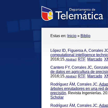
Estas en:
Inicio
»
Biblio
López ID
,
Figueroa A
,
Corrales J
computational intelligence techn
2016;15.
RTF
Marcado
X
Abstract
Cantero FY
,
Corrales JC
,
Gonzal
de datos en agricultura de precisi
2016;15.
RTF
Marcado
X
Abstract
Rodríguez ÁM
,
Corrales JC
.
Adapt
árboles enrutadores en una red de
precisión
. Revista Ingenierías. 20
Scholar
Rodríguez ÁM
,
Corrales JC
.
Adapt