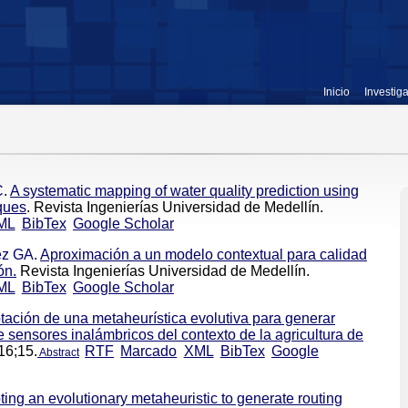
Inicio
Investig
C
.
A systematic mapping of water quality prediction using
iques
. Revista Ingenierías Universidad de Medellín.
ML
BibTex
Google Scholar
ez GA
.
Aproximación a un modelo contextual para calidad
ón.
Revista Ingenierías Universidad de Medellín.
ML
BibTex
Google Scholar
ación de una metaheurística evolutiva para generar
 sensores inalámbricos del contexto de la agricultura de
16;15.
RTF
Marcado
XML
BibTex
Google
Abstract
ing an evolutionary metaheuristic to generate routing