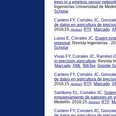
trees in a wireless sensor network 
Ingenierías Universidad de Medel
Scholar
Cantero FY
,
Corrales JC
,
Gonzal
de datos en agricultura de precisi
2016;15.
RTF
Marcado
X
Abstract
Lasso E
,
Corrales JC
.
Expert syst
proposal
. Revista Ingenierías . 2
Scholar
Vivas FY
,
Corrales JC
,
Ramírez-G
in precision agriculture
. Revista 
Marcado
XML
BibTex
Google Sc
Cantero FY
,
Corrales JC
,
Gonzal
de datos en agricultura de precisi
2016;15.
RTF
Marcado
X
Abstract
Sambony EL
,
Corrales JC
.
Sistem
emparejamiento de patrones en gr
Medellín. 2016;15.
RTF
M
Abstract
Cantero FY
,
Corrales JC
,
Gonzal
de datos en agricultura de precisi