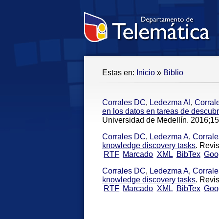
Estas en:
Inicio
»
Biblio
Corrales DC
,
Ledezma AI
,
Corral
en los datos en tareas de descub
Universidad de Medellín. 2016;15
Corrales DC
,
Ledezma A
,
Corral
knowledge discovery tasks
. Revi
RTF
Marcado
XML
BibTex
Goo
Corrales DC
,
Ledezma A
,
Corral
knowledge discovery tasks
. Revi
RTF
Marcado
XML
BibTex
Goo