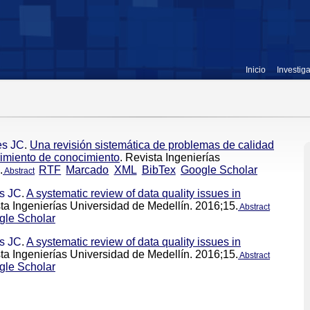
Inicio
Investig
es JC
.
Una revisión sistemática de problemas de calidad
rimiento de conocimiento
. Revista Ingenierías
.
RTF
Marcado
XML
BibTex
Google Scholar
Abstract
es JC
.
A systematic review of data quality issues in
sta Ingenierías Universidad de Medellín. 2016;15.
Abstract
gle Scholar
es JC
.
A systematic review of data quality issues in
sta Ingenierías Universidad de Medellín. 2016;15.
Abstract
gle Scholar