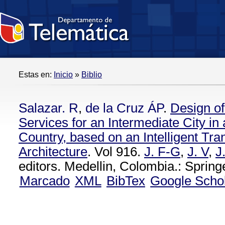
Estas en:
Inicio
»
Biblio
Salazar. R
,
de la Cruz ÁP
.
Design of
Services for an Intermediate City in
Country, based on an Intelligent Tr
Architecture
. Vol 916.
J. F-G
,
J. V
,
J
editors. Medellin, Colombia.: Spring
Marcado
XML
BibTex
Google Scho