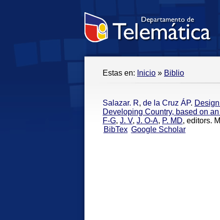
Estas en:
Inicio
»
Biblio
Salazar. R
,
de la Cruz ÁP
.
Design 
Developing Country, based on an I
F-G
,
J. V
,
J. O-A
,
P. MD
, editors. 
BibTex
Google Scholar