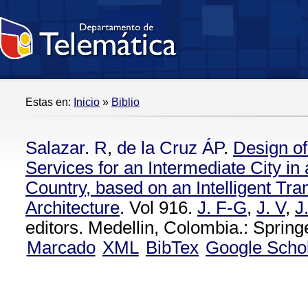
Estas en:
Inicio
»
Biblio
Salazar. R
,
de la Cruz ÁP
.
Design of
Services for an Intermediate City in
Country, based on an Intelligent Tr
Architecture
. Vol 916.
J. F-G
,
J. V
,
J
editors. Medellin, Colombia.: Spring
Marcado
XML
BibTex
Google Scho