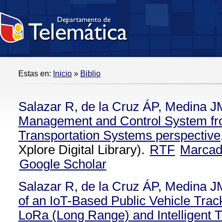
Estas en:
Inicio
»
Biblio
Salazar R
,
de la Cruz ÁP
,
Medina J
Management and Control System from
Transportation Systems perspective
Xplore Digital Library).
RTF
Marca
Google Scholar
Salazar R
,
de la Cruz ÁP
,
Medina J
of an IoT-Based Public Vehicle Tra
LoRa (Long Range) and Intelligent T