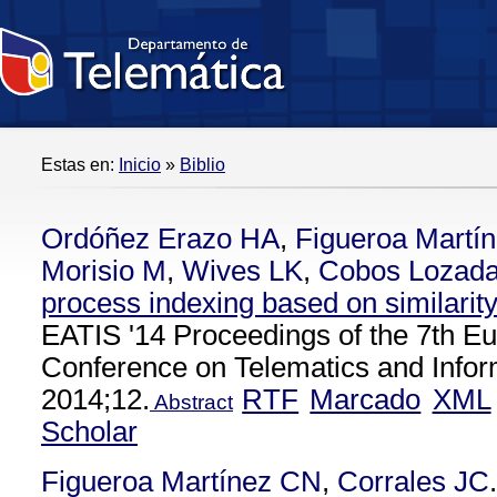
Estas en:
Inicio
»
Biblio
Ordóñez Erazo HA
,
Figueroa Martí
Morisio M
,
Wives LK
,
Cobos Lozad
process indexing based on similarit
EATIS '14 Proceedings of the 7th E
Conference on Telematics and Info
2014;12.
RTF
Marcado
XML
Abstract
Scholar
Figueroa Martínez CN
,
Corrales JC
.