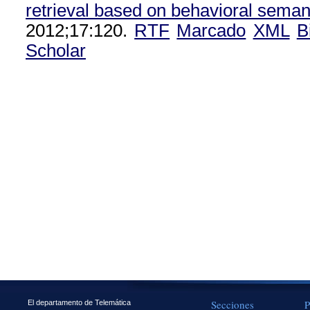
retrieval based on behavioral seman
2012;17:120.
RTF
Marcado
XML
B
Scholar
Secciones
P
El departamento de Telemática