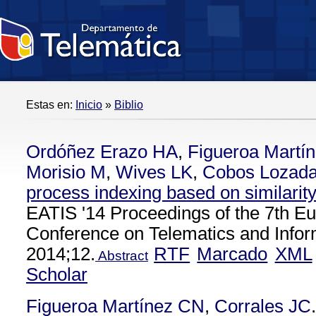
Estas en:
Inicio
»
Biblio
Ordóñez Erazo HA
,
Figueroa Martí
Morisio M
,
Wives LK
,
Cobos Lozad
process indexing based on similarit
EATIS '14 Proceedings of the 7th E
Conference on Telematics and Info
2014;12.
RTF
Marcado
XML
Abstract
Scholar
Figueroa Martínez CN
,
Corrales JC
.