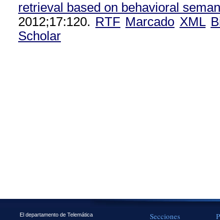
retrieval based on behavioral seman
2012;17:120.
RTF
Marcado
XML
B
Scholar
Secciones
P
El departamento de Telemática