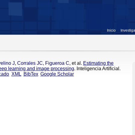
Inicio
Investig
elino J
,
Corrales JC
,
Figueroa C
, et al.
Estimating the
 deep learning and image processing
. Inteligencia Artificial.
cado
XML
BibTex
Google Scholar