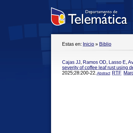
Estas en:
Inicio
»
Biblio
Cajas JJ
,
Ramos OD
,
Lasso E
,
Av
severity of coffee leaf rust using
2025;28:200-22.
RTF
Mar
Abstract